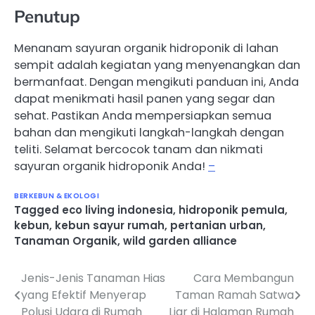
Penutup
Menanam sayuran organik hidroponik di lahan
sempit adalah kegiatan yang menyenangkan dan
bermanfaat. Dengan mengikuti panduan ini, Anda
dapat menikmati hasil panen yang segar dan
sehat. Pastikan Anda mempersiapkan semua
bahan dan mengikuti langkah-langkah dengan
teliti. Selamat bercocok tanam dan nikmati
sayuran organik hidroponik Anda!
–
BERKEBUN & EKOLOGI
Tagged
eco living indonesia
,
hidroponik pemula
,
kebun
,
kebun sayur rumah
,
pertanian urban
,
Tanaman Organik
,
wild garden alliance
Jenis-Jenis Tanaman Hias
Cara Membangun
Navigasi
yang Efektif Menyerap
Taman Ramah Satwa
pos
Polusi Udara di Rumah
Liar di Halaman Rumah