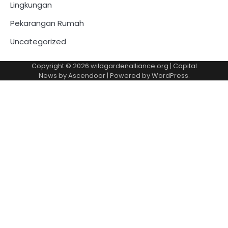
Lingkungan
Pekarangan Rumah
Uncategorized
Copyright © 2026
wildgardenalliance.org
| Capital
News by
Ascendoor
| Powered by
WordPress
.