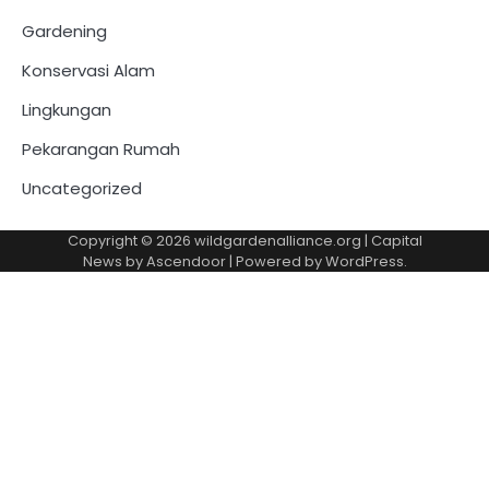
Gardening
Konservasi Alam
Lingkungan
Pekarangan Rumah
Uncategorized
Copyright © 2026
wildgardenalliance.org
| Capital
News by
Ascendoor
| Powered by
WordPress
.