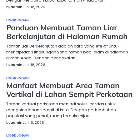
Dengan kehadiran kupu-kupu, taman Anda akan…
by
admin
Juni 18, 2026
LINGKUNGAN
Panduan Membuat Taman Liar
Berkelanjutan di Halaman Rumah
Taman Liar Berkelanjutan adalah cara yang efektif untuk
menciptakan lingkungan yang ramah bagi alam di halaman
rumah Anda. Dengan pendekatan…
by
admin
Juni 16, 2026
LINGKUNGAN
Manfaat Membuat Area Taman
Vertikal di Lahan Sempit Perkotaan
Taman vertikal perkotaan menjadi solusi cerdas untuk
menghias lahan sempit di kota. Dengan pertumbuhan
populasi yang pesat, ruang terbuka hijau…
by
admin
Juni 6, 2026
LINGKUNGAN