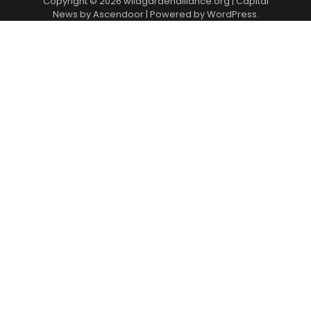
Copyright © 2026
wildgardenalliance.org
| Capital
News by
Ascendoor
| Powered by
WordPress
.