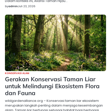
Dalam konteks ini, Aliansi Taman Hijau…
by
admin
Juli 23, 2026
KONSERVASI ALAM
Gerakan Konservasi Taman Liar
untuk Melindungi Ekosistem Flora
dan Fauna
wildgardenalliance.org – Konservasi taman liar ekosistem
merupakan langkah penting dalam menjaga keseimbangan
alam. Taman liar berfungsi sebagai habitat bagi berbagai…