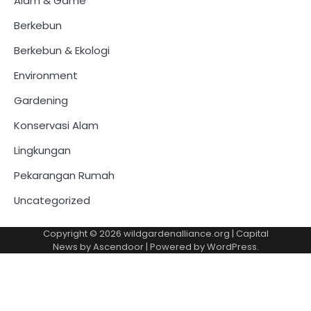
Alam & Game
Berkebun
Berkebun & Ekologi
Environment
Gardening
Konservasi Alam
Lingkungan
Pekarangan Rumah
Uncategorized
Copyright © 2026
wildgardenalliance.org
| Capital
News by
Ascendoor
| Powered by
WordPress
.