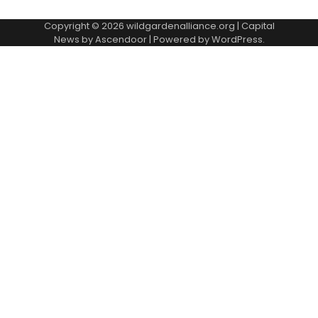
Copyright © 2026
wildgardenalliance.org
| Capital
News by
Ascendoor
| Powered by
WordPress
.