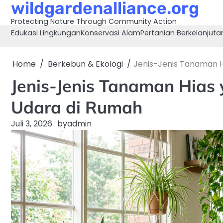
wildgardenalliance.org
Skip
to
Protecting Nature Through Community Action
content
Edukasi Lingkungan
Konservasi Alam
Pertanian Berkelanjuta
Home
Berkebun & Ekologi
Jenis-Jenis Tanaman H
Jenis-Jenis Tanaman Hias 
Udara di Rumah
Juli 3, 2026
by
admin