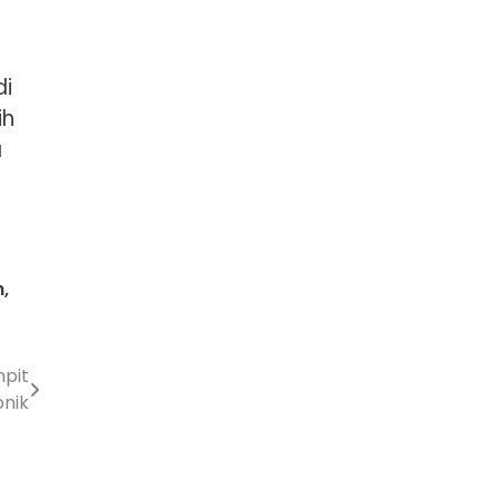
di
ih
a
h
,
pit
nik