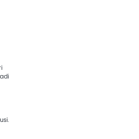
i
adi
si.