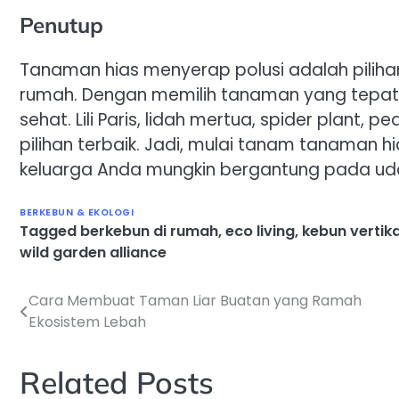
Penutup
Tanaman hias menyerap polusi adalah pilihan
rumah. Dengan memilih tanaman yang tepat,
sehat. Lili Paris, lidah mertua, spider plant,
pilihan terbaik. Jadi, mulai tanam tanaman 
keluarga Anda mungkin bergantung pada udar
BERKEBUN & EKOLOGI
Tagged
berkebun di rumah
,
eco living
,
kebun vertika
wild garden alliance
Cara Membuat Taman Liar Buatan yang Ramah
Navigasi
Ekosistem Lebah
pos
Related Posts