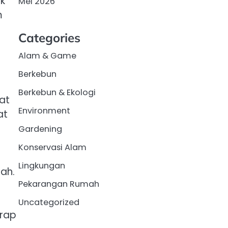
k
Mei 2026
m
Categories
Alam & Game
Berkebun
Berkebun & Ekologi
at
Environment
at
Gardening
Konservasi Alam
Lingkungan
ah.
Pekarangan Rumah
Uncategorized
erap