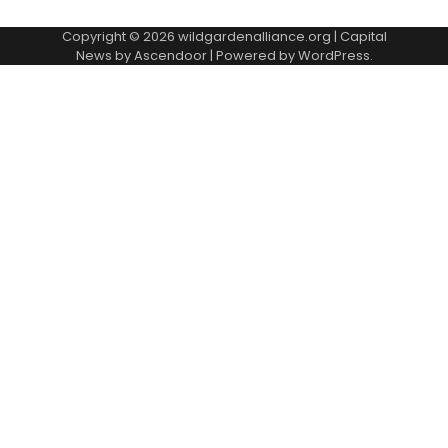
Copyright © 2026
wildgardenalliance.org
| Capital
News by
Ascendoor
| Powered by
WordPress
.