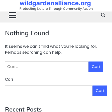
wildgardenalliance.org
Skip
to
Protecting Nature Through Community Action
content
Nothing Found
It seems we can’t find what you’re looking for.
Perhaps searching can help.
Cari
untuk:
Cari
Cari
Recent Posts