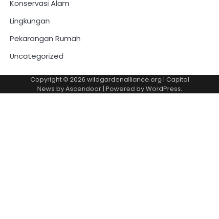
Konservasi Alam
Lingkungan
Pekarangan Rumah
Uncategorized
Copyright © 2026
wildgardenalliance.org
| Capital
News by
Ascendoor
| Powered by
WordPress
.