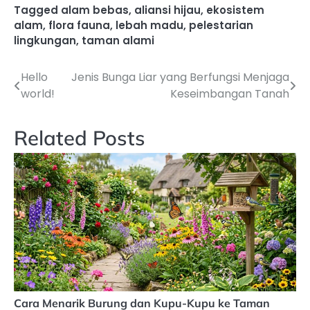
Tagged
alam bebas
,
aliansi hijau
,
ekosistem
alam
,
flora fauna
,
lebah madu
,
pelestarian
lingkungan
,
taman alami
Hello
Jenis Bunga Liar yang Berfungsi Menjaga
Navigasi
world!
Keseimbangan Tanah
pos
Related Posts
Cara Menarik Burung dan Kupu-Kupu ke Taman