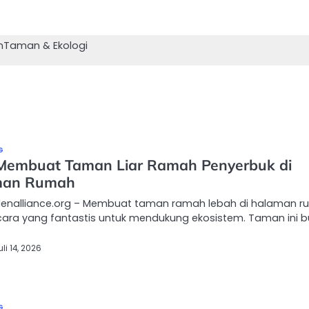
n
Taman & Ekologi
G
Membuat Taman Liar Ramah Penyerbuk di
man Rumah
denalliance.org – Membuat taman ramah lebah di halaman 
cara yang fantastis untuk mendukung ekosistem. Taman ini 
uli 14, 2026
G