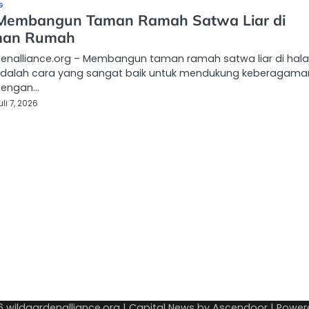
G
Membangun Taman Ramah Satwa Liar di
man Rumah
denalliance.org – Membangun taman ramah satwa liar di ha
dalah cara yang sangat baik untuk mendukung keberagama
 Dengan…
uli 7, 2026
26
wildgardenalliance.org
| Capital News by
Ascendoor
| Power