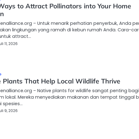
ays to Attract Pollinators into Your Home
en
enalliance.org – Untuk menarik perhatian penyerbuk, Anda per
akan lingkungan yang ramah di kebun rumah Anda. Cara-ca
ntuk attract…
uli 11, 2026
G
 Plants That Help Local Wildlife Thrive
enalliance.org – Native plants for wildlife sangat penting bagi
em lokal. Mereka menyediakan makanan dan tempat tinggal b
i spesies…
uli 9, 2026