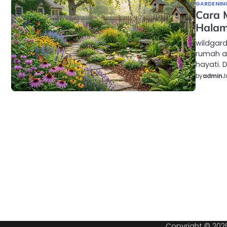
GARDENIN
Cara 
Hala
wildgar
rumah a
hayati.
by
admin
J
Copyright © 20