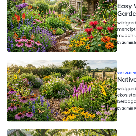
Easy W
Gard
wildgard
mencipt
mudah u
by
admin
J
GARDENIN
Native
wildgard
ekosist
berbaga
by
admin
J