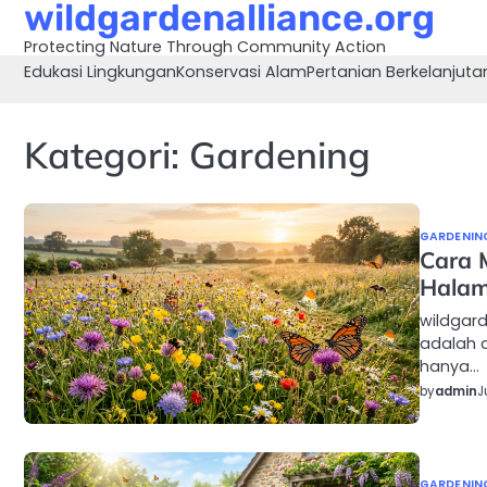
wildgardenalliance.org
Skip
to
Protecting Nature Through Community Action
content
Edukasi Lingkungan
Konservasi Alam
Pertanian Berkelanjuta
Kategori:
Gardening
GARDENIN
Cara 
Hala
wildgar
adalah 
hanya…
by
admin
J
GARDENIN