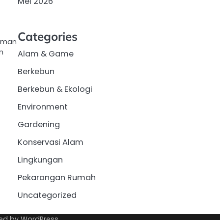
Mei 2026
Categories
laman
n
Alam & Game
Berkebun
Berkebun & Ekologi
Environment
Gardening
Konservasi Alam
Lingkungan
Pekarangan Rumah
Uncategorized
ed by
WordPress
.