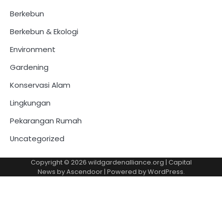
Berkebun
Berkebun & Ekologi
Environment
Gardening
Konservasi Alam
Lingkungan
Pekarangan Rumah
Uncategorized
Copyright © 2026
wildgardenalliance.org
| Capital
News by
Ascendoor
| Powered by
WordPress
.