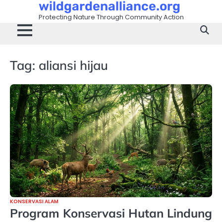
wildgardenalliance.org
Skip
to
Protecting Nature Through Community Action
content
Tag:
aliansi hijau
KONSERVASI ALAM
Program Konservasi Hutan Lindung