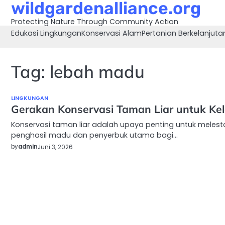
wildgardenalliance.org
Skip
to
Protecting Nature Through Community Action
content
Edukasi Lingkungan
Konservasi Alam
Pertanian Berkelanjuta
Tag:
lebah madu
LINGKUNGAN
Gerakan Konservasi Taman Liar untuk Kel
Konservasi taman liar adalah upaya penting untuk melest
penghasil madu dan penyerbuk utama bagi…
by
admin
Juni 3, 2026