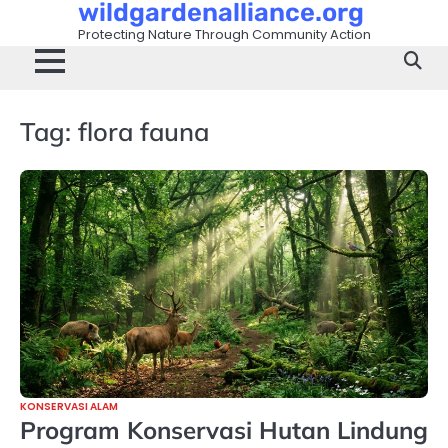
wildgardenalliance.org
Skip
to
Protecting Nature Through Community Action
content
Tag:
flora fauna
KONSERVASI ALAM
Program Konservasi Hutan Lindung