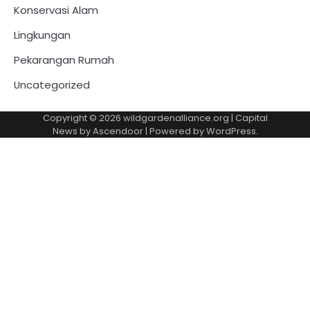
Konservasi Alam
Lingkungan
Pekarangan Rumah
Uncategorized
Copyright © 2026
wildgardenalliance.org
| Capital
News by
Ascendoor
| Powered by
WordPress
.