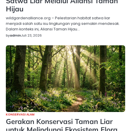
Satwa Liar Melalui Aliansi Taman
Hijau
wildgardenalliance.org – Pelestarian habitat satwa liar
menjadi salah satu isu lingkungan yang semakin mendesak.
Dalam konteks ini, Aliansi Taman Hijau…
by
admin
Juli 23, 2026
KONSERVASI ALAM
Gerakan Konservasi Taman Liar
untuk Melindungi Ekosistem Flora