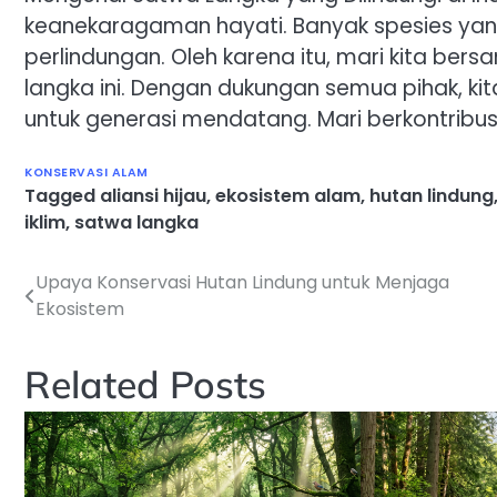
keanekaragaman hayati. Banyak spesies y
perlindungan. Oleh karena itu, mari kita b
langka ini. Dengan dukungan semua pihak, k
untuk generasi mendatang. Mari berkontribus
KONSERVASI ALAM
Tagged
aliansi hijau
,
ekosistem alam
,
hutan lindung
iklim
,
satwa langka
Upaya Konservasi Hutan Lindung untuk Menjaga
Navigasi
Ekosistem
pos
Related Posts