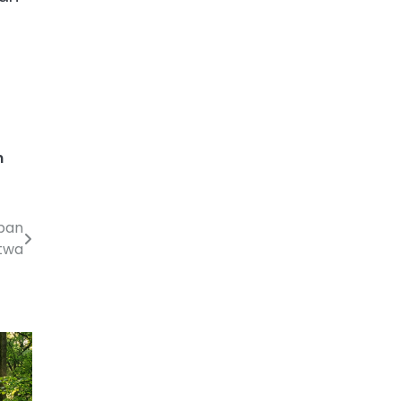
n
pan
twa