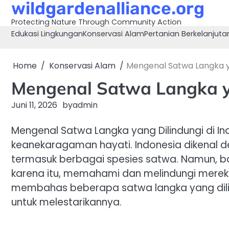
wildgardenalliance.org
Skip
to
Protecting Nature Through Community Action
content
Edukasi Lingkungan
Konservasi Alam
Pertanian Berkelanjuta
Home
Konservasi Alam
Mengenal Satwa Langka ya
Mengenal Satwa Langka ya
Juni 11, 2026
by
admin
Mengenal Satwa Langka yang Dilindungi di I
keanekaragaman hayati. Indonesia dikenal 
termasuk berbagai spesies satwa. Namun, ban
karena itu, memahami dan melindungi mereka 
membahas beberapa satwa langka yang dilind
untuk melestarikannya.