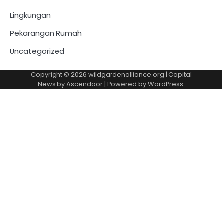
Lingkungan
Pekarangan Rumah
Uncategorized
Copyright © 2026
wildgardenalliance.org
| Capital
News by
Ascendoor
| Powered by
WordPress
.