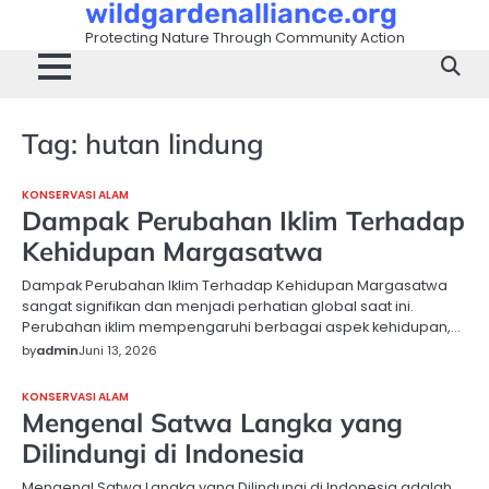
wildgardenalliance.org
Skip
to
Protecting Nature Through Community Action
content
Tag:
hutan lindung
KONSERVASI ALAM
Dampak Perubahan Iklim Terhadap
Kehidupan Margasatwa
Dampak Perubahan Iklim Terhadap Kehidupan Margasatwa
sangat signifikan dan menjadi perhatian global saat ini.
Perubahan iklim mempengaruhi berbagai aspek kehidupan,…
by
admin
Juni 13, 2026
KONSERVASI ALAM
Mengenal Satwa Langka yang
Dilindungi di Indonesia
Mengenal Satwa Langka yang Dilindungi di Indonesia adalah