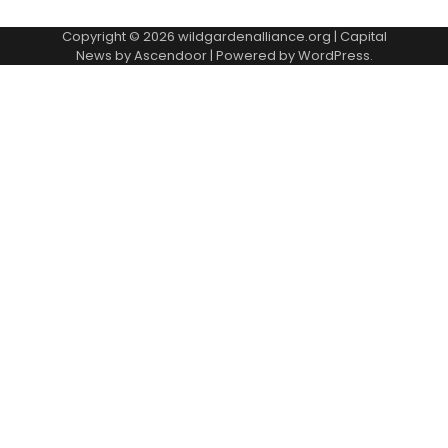
Copyright © 2026
wildgardenalliance.org
| Capital
News by
Ascendoor
| Powered by
WordPress
.