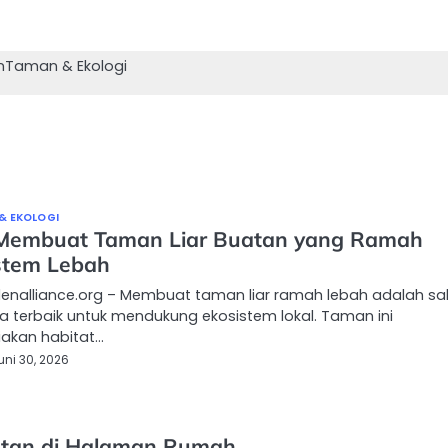
n
Taman & Ekologi
& EKOLOGI
Membuat Taman Liar Buatan yang Ramah
stem Lebah
denalliance.org – Membuat taman liar ramah lebah adalah sa
a terbaik untuk mendukung ekosistem lokal. Taman ini
akan habitat…
uni 30, 2026
utan di Halaman Rumah