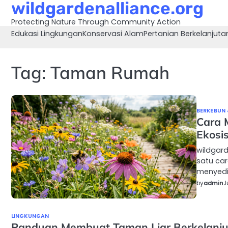
wildgardenalliance.org
Skip
to
Protecting Nature Through Community Action
content
Edukasi Lingkungan
Konservasi Alam
Pertanian Berkelanjuta
Tag:
Taman Rumah
BERKEBUN 
Cara 
Ekosi
wildgar
satu car
menyedi
by
admin
J
LINGKUNGAN
Panduan Membuat Taman Liar Berkelanj