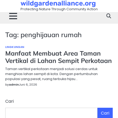
wildgardenalliance.org
Skip
to
Protecting Nature Through Community Action
content
Tag:
penghijauan rumah
LINGKUNGAN
Manfaat Membuat Area Taman
Vertikal di Lahan Sempit Perkotaan
Taman vertikal perkotaan menjadi solusi cerdas untuk
menghias lahan sempit di kota. Dengan pertumbuhan
populasi yang pesat, ruang terbuka hijau…
by
admin
Juni 6, 2026
Cari
Cari