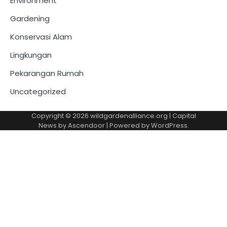
Environment
Gardening
Konservasi Alam
Lingkungan
Pekarangan Rumah
Uncategorized
Copyright © 2026
wildgardenalliance.org
| Capital
News by
Ascendoor
| Powered by
WordPress
.