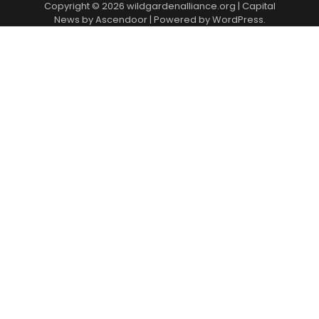
Copyright © 2026
wildgardenalliance.org
| Capital
News by
Ascendoor
| Powered by
WordPress
.