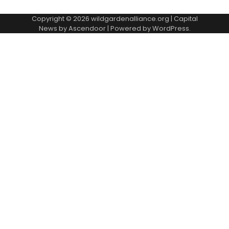
Copyright © 2026
wildgardenalliance.org
| Capital
News by
Ascendoor
| Powered by
WordPress
.