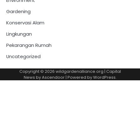
Environment
Gardening
Konservasi Alam
Lingkungan
Pekarangan Rumah
Uncategorized
Copyright © 2026
wildgardenalliance.org
| Capital
News by
Ascendoor
| Powered by
WordPress
.