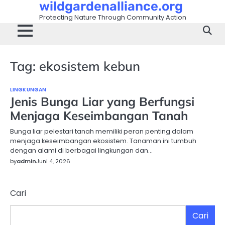
wildgardenalliance.org
Skip
to
Protecting Nature Through Community Action
content
Tag:
ekosistem kebun
LINGKUNGAN
Jenis Bunga Liar yang Berfungsi
Menjaga Keseimbangan Tanah
Bunga liar pelestari tanah memiliki peran penting dalam
menjaga keseimbangan ekosistem. Tanaman ini tumbuh
dengan alami di berbagai lingkungan dan…
by
admin
Juni 4, 2026
Cari
Cari