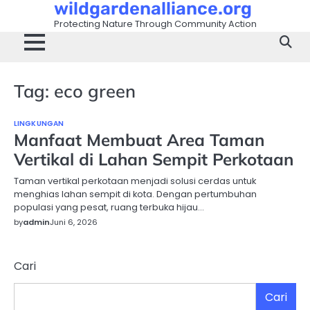
wildgardenalliance.org
Skip
to
Protecting Nature Through Community Action
content
Tag:
eco green
LINGKUNGAN
Manfaat Membuat Area Taman
Vertikal di Lahan Sempit Perkotaan
Taman vertikal perkotaan menjadi solusi cerdas untuk
menghias lahan sempit di kota. Dengan pertumbuhan
populasi yang pesat, ruang terbuka hijau…
by
admin
Juni 6, 2026
Cari
Cari