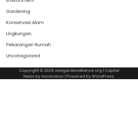
Environment
Gardening
Konservasi Alam
Lingkungan
Pekarangan Rumah
Uncategorized
Copyright © 2026
wildgardenalliance.org
| Capital
News by
Ascendoor
| Powered by
WordPress
.